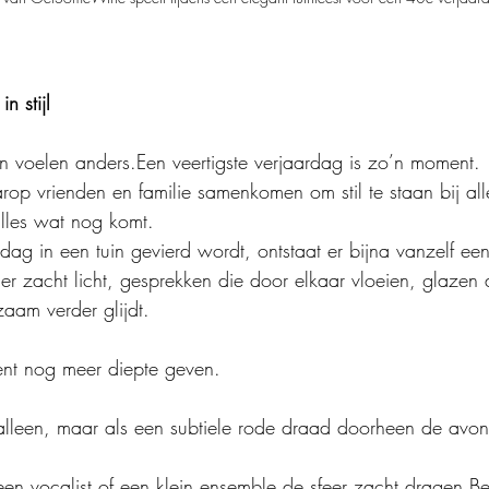
n stijl
 voelen anders.Een veertigste verjaardag is zo’n moment.
op vrienden en familie samenkomen om stil te staan bij all
lles wat nog komt.
ag in een tuin gevierd wordt, ontstaat er bijna vanzelf een
der zacht licht, gesprekken die door elkaar vloeien, glazen 
zaam verder glijdt.
nt nog meer diepte geven.
alleen, maar als een subtiele rode draad doorheen de avo
 een vocalist of een klein ensemble de sfeer zacht dragen.