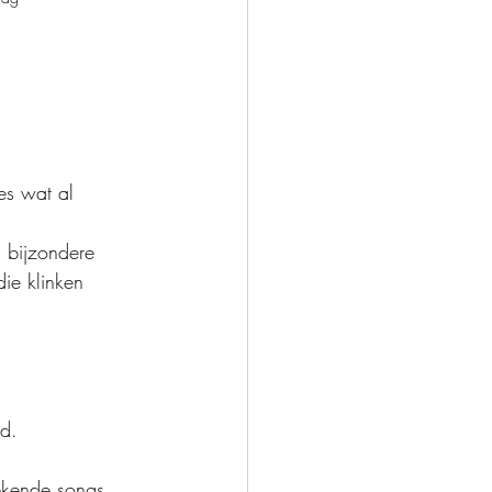
es wat al 
 bijzondere 
die klinken 
nd.
Bekende songs 