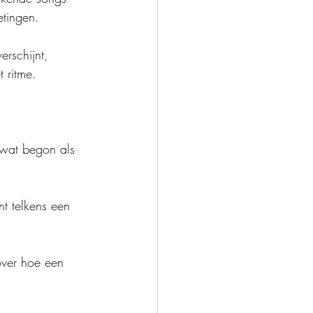
tingen.
rschijnt, 
 ritme.
 wat begon als 
nt telkens een 
ver hoe een 