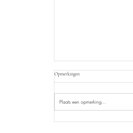
Opmerkingen
Plaats een opmerking...
5 ideeën voor live muziek op een
corporate gala