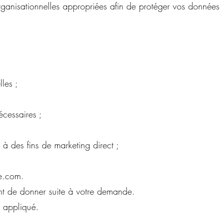
nisationnelles appropriées afin de protéger vos données pe
les ;
écessaires ;
 à des fins de marketing direct ;
e.com
.
t de donner suite à votre demande.
t appliqué.